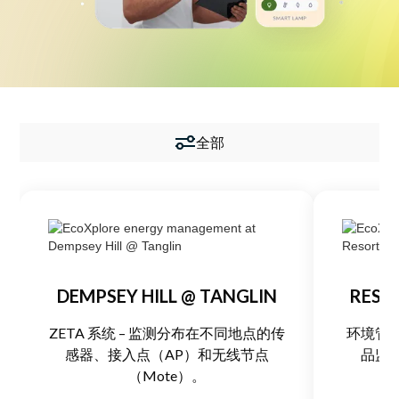
资质认证
图库
新闻
公司简介
全部
聯絡我們
周一至周五：上午9点 – 下午6点
120 Lower Delta Road #12-16/15 Cendex Centre
DEMPSEY HILL @ TANGLIN
RESO
ZETA 系统 – 监测分布在不同地点的传
环境管理
感器、接入点（AP）和无线节点
品监
（Mote）。