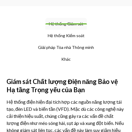
Sự công nhận
Thư viện ảnh
Hệ thống Giám sát
Tin tức
Hệ thống Kiểm soát
Doanh nghiệp
Giải pháp Tòa nhà Thông minh
Khác
Liên hệ
Giám sát Chất lượng Điện năng Bảo vệ
Mon-Fri: 9AM - 6PM
Hạ tầng Trọng yếu của Bạn
120 Lower Delta Road #12-16/15 Cendex Centre
Hệ thống điện hiện đại tích hợp các nguồn năng lượng tái
tạo, đèn LED và biến tần (VFD). Mặc dù các công nghệ này
cải thiện hiệu suất, chúng cũng gây ra các vấn đề chất
lượng điện như méo sóng hài, sụt áp và xung đột biến. Nếu
không giám sát liên tục, các vấn đề này làm suy giảm hiệu